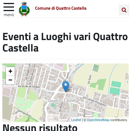
Comune di Quattro Castella
menù
Cerca
Entra in Comune
Vivi Quattro Castella
nel
Eventi a
Luoghi vari Quattro
sito
Unione Colline Matildiche
Castella
+
−
Leaflet
| ©
OpenStreetMap
contributors
Nessun risultato