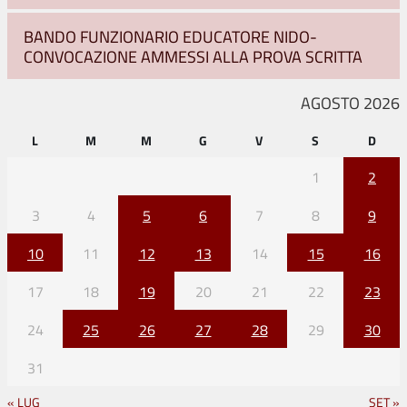
BANDO FUNZIONARIO EDUCATORE NIDO-
CONVOCAZIONE AMMESSI ALLA PROVA SCRITTA
AGOSTO 2026
L
M
M
G
V
S
D
1
2
3
4
5
6
7
8
9
10
11
12
13
14
15
16
17
18
19
20
21
22
23
24
25
26
27
28
29
30
31
« LUG
SET »