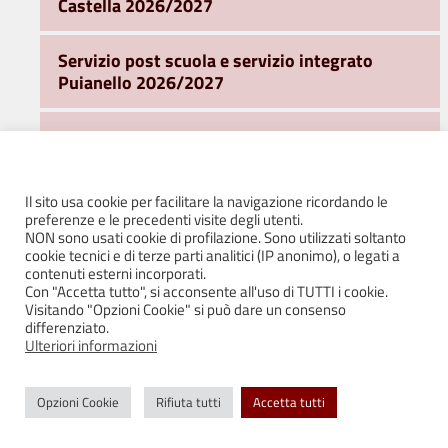
Castella 2026/2027
Servizio post scuola e servizio integrato
Puianello 2026/2027
Trasporti
Ufficio Sport
Il sito usa cookie per facilitare la navigazione ricordando le
preferenze e le precedenti visite degli utenti.
NON sono usati cookie di profilazione. Sono utilizzati soltanto
Ufficio Turismo e Promozione del Territorio
cookie tecnici e di terze parti analitici (IP anonimo), o legati a
contenuti esterni incorporati.
Con "Accetta tutto", si acconsente all'uso di TUTTI i cookie.
Area Sociale
Visitando "Opzioni Cookie" si può dare un consenso
differenziato.
Ulteriori informazioni
Ufficio Stampa e Comunicazione
Opzioni Cookie
Rifiuta tutti
Accetta tutti
WiFi Free e Servizi on line