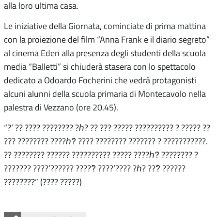
alla loro ultima casa.
Le iniziative della Giornata, cominciate di prima mattina
con la proiezione del film “Anna Frank e il diario segreto”
al cinema Eden alla presenza degli studenti della scuola
media “Balletti” si chiuderà stasera con lo spettacolo
dedicato a Odoardo Focherini che vedrà protagonisti
alcuni alunni della scuola primaria di Montecavolo nella
palestra di Vezzano (ore 20.45).
“?’ ?? ???? ???????? ?ℎ? ?? ??? ????? ?????????? ? ????? ??
??? ???????? ????ℎ?́ ???? ???????? ??????? ? ???????????.
?? ???????? ?????? ?????????? ????? ????ℎ?́ ???????? ?
??????? ????’?????? ?????̀ ????’???? ?ℎ? ???̀ ??????
????????” (???? ?????)