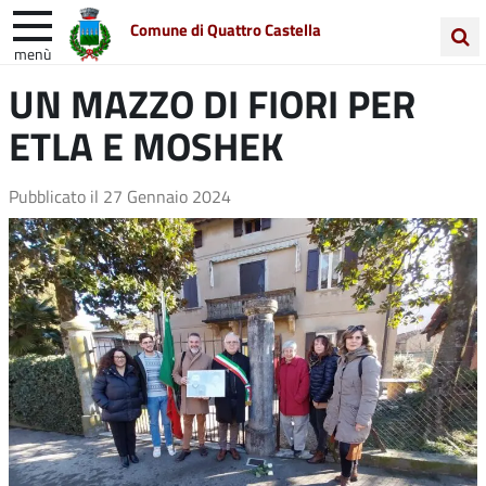
Comune di Quattro Castella
menù
Cerca
UN MAZZO DI FIORI PER
Entra in Comune
Vivi Quattro Castella
nel
ETLA E MOSHEK
sito
Unione Colline Matildiche
Pubblicato il
27 Gennaio 2024