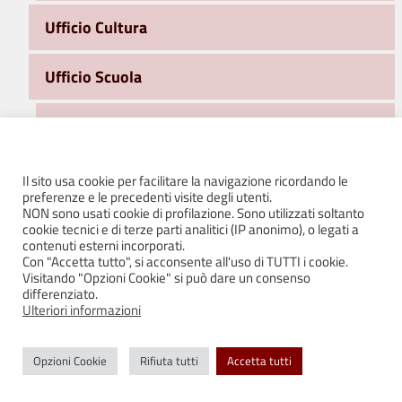
Ufficio Cultura
Ufficio Scuola
Buoni libro – contributi economici
Cedole librarie scuola primaria
Il sito usa cookie per facilitare la navigazione ricordando le
preferenze e le precedenti visite degli utenti.
NON sono usati cookie di profilazione. Sono utilizzati soltanto
Centri estivi
cookie tecnici e di terze parti analitici (IP anonimo), o legati a
contenuti esterni incorporati.
Con "Accetta tutto", si acconsente all'uso di TUTTI i cookie.
Iscrizioni ai servizi a.s. 2026/2027
Visitando "Opzioni Cookie" si può dare un consenso
differenziato.
Ulteriori informazioni
Mense scolastiche: primarie e scuola
dell’infanzia statale
Opzioni Cookie
Rifiuta tutti
Accetta tutti
Nido d’Infanzia