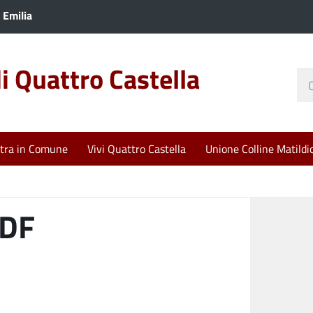
 Emilia
 Quattro Castella
Ce
nel
sit
tra in Comune
Vivi Quattro Castella
Unione Colline Matildi
PDF