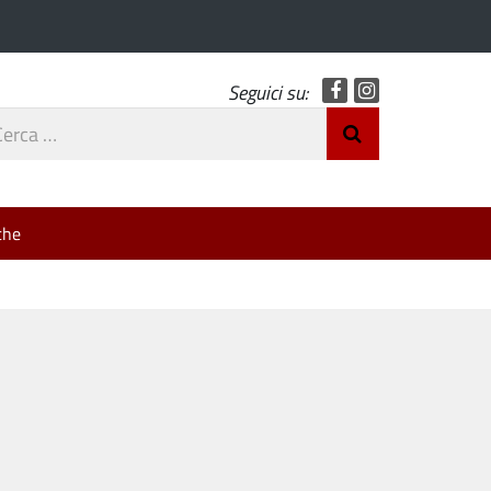
Facebook
Instagram
Seguici su:
rca
Invia Ricerca
o
che