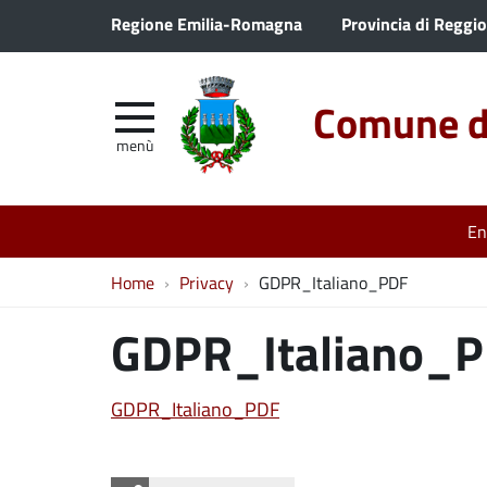
Regione Emilia-Romagna
Provincia di Reggio
Comune di
menù
En
Home
Privacy
GDPR_Italiano_PDF
GDPR_Italiano_
GDPR_Italiano_PDF