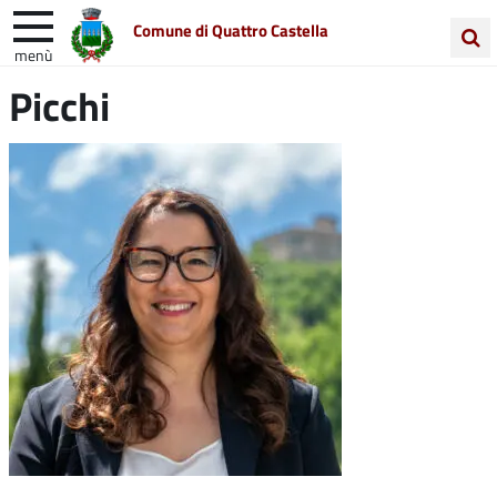
Comune di Quattro Castella
menù
Cerca
Picchi
Entra in Comune
Vivi Quattro Castella
nel
sito
Unione Colline Matildiche