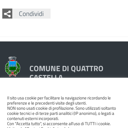
Facebook
Twitter
Whatsapp
Condividi
COMUNE DI QUATTRO
CASTELLA
Piazza Dante 1, 42020 Quattro Castella (RE)
Il sito usa cookie per facilitare la navigazione ricordando le
preferenze e le precedenti visite degli utenti.
Tel. 0522249211 - Fax 0522249298
NON sono usati cookie di profilazione. Sono utilizzati soltanto
Codice Fiscale e Partita Iva 00439250358
cookie tecnici e di terze parti analitici (IP anonimo), o legati a
contenuti esterni incorporati.
Pec:
quattrocastella@cert.provincia.re.it
Con "Accetta tutto", si acconsente all'uso di TUTTI i cookie.
Codice IBAN IT74P0503466420000000044000