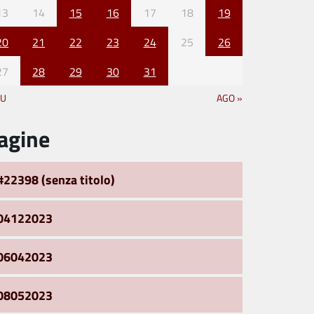
13
14
15
16
17
18
19
20
21
22
23
24
25
26
27
28
29
30
31
IU
AGO »
agine
#22398 (senza titolo)
04122023
06042023
08052023