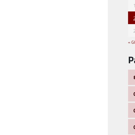
« G
P