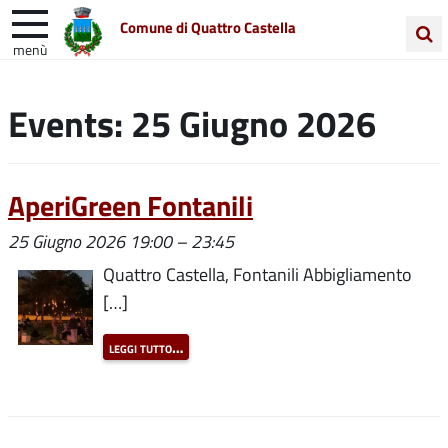
Comune di Quattro Castella
menù
Cerca
Entra in Comune
Vivi Quattro Castella
nel
Events: 25 Giugno 2026
sito
Unione Colline Matildiche
AperiGreen Fontanili
25 Giugno 2026 19:00
–
23:45
Quattro Castella, Fontanili Abbigliamento
[…]
leggi tutto…