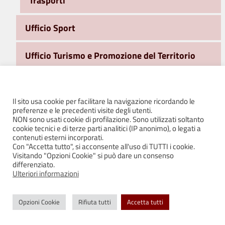
Trasporti
Ufficio Sport
Ufficio Turismo e Promozione del Territorio
Area Sociale
Il sito usa cookie per facilitare la navigazione ricordando le
Ufficio Stampa e Comunicazione
preferenze e le precedenti visite degli utenti.
NON sono usati cookie di profilazione. Sono utilizzati soltanto
cookie tecnici e di terze parti analitici (IP anonimo), o legati a
WiFi Free e Servizi on line
contenuti esterni incorporati.
Con "Accetta tutto", si acconsente all'uso di TUTTI i cookie.
Visitando "Opzioni Cookie" si può dare un consenso
FONDI PSR
differenziato.
Ulteriori informazioni
Giardini Storici Bianello – elaborati integrativi II
seduta CDS
Opzioni Cookie
Rifiuta tutti
Accetta tutti