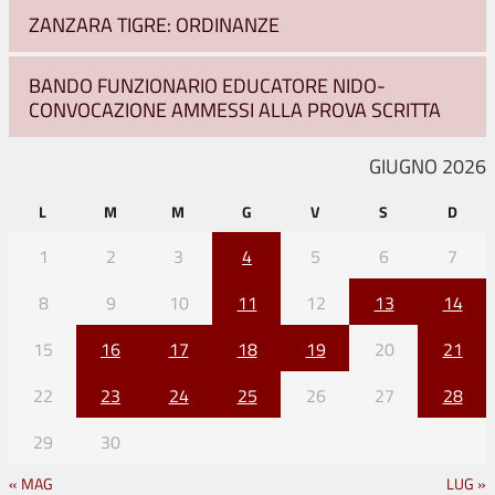
ZANZARA TIGRE: ORDINANZE
BANDO FUNZIONARIO EDUCATORE NIDO-
CONVOCAZIONE AMMESSI ALLA PROVA SCRITTA
GIUGNO 2026
L
M
M
G
V
S
D
1
2
3
4
5
6
7
8
9
10
11
12
13
14
15
16
17
18
19
20
21
22
23
24
25
26
27
28
29
30
« MAG
LUG »