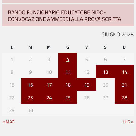
BANDO FUNZIONARIO EDUCATORE NIDO-
CONVOCAZIONE AMMESSI ALLA PROVA SCRITTA
GIUGNO 2026
L
M
M
G
V
S
D
1
2
3
4
5
6
7
8
9
10
11
12
13
14
15
16
17
18
19
20
21
22
23
24
25
26
27
28
29
30
« MAG
LUG »