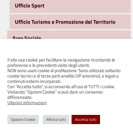
Ufficio Sport
Ufficio Turismo e Promozione del Territorio
Area Sociale
Ufficio Stampa e Comunicazione
Il sito usa cookie per facilitare la navigazione ricordando le
preferenze e le precedenti visite degli utenti.
WiFi Free e Servizi on line
NON sono usati cookie di profilazione. Sono utilizzati soltanto
cookie tecnici e di terze parti analitici (IP anonimo), o legati a
contenuti esterni incorporati.
FONDI PSR
Con "Accetta tutto", si acconsente all'uso di TUTTI i cookie.
Visitando "Opzioni Cookie" si può dare un consenso
differenziato.
Giardini Storici Bianello – elaborati integrativi II
Ulteriori informazioni
seduta CDS
Opzioni Cookie
Rifiuta tutti
Accetta tutti
Giardini Storici Castello di Bianello – elaborati
Conferenza dei Servizi