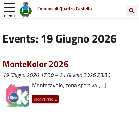
Comune di Quattro Castella
menù
Cerca
Entra in Comune
Vivi Quattro Castella
nel
Events: 19 Giugno 2026
sito
Unione Colline Matildiche
MonteKolor 2026
19 Giugno 2026 17:30
–
21 Giugno 2026 23:30
Montecavolo, zona sportiva […]
leggi tutto…