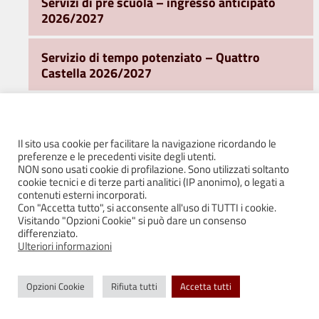
Servizi di pre scuola – ingresso anticipato
2026/2027
Servizio di tempo potenziato – Quattro
Castella 2026/2027
Servizio post scuola e servizio integrato
Puianello 2026/2027
Il sito usa cookie per facilitare la navigazione ricordando le
preferenze e le precedenti visite degli utenti.
Trasporti
NON sono usati cookie di profilazione. Sono utilizzati soltanto
cookie tecnici e di terze parti analitici (IP anonimo), o legati a
contenuti esterni incorporati.
Ufficio Sport
Con "Accetta tutto", si acconsente all'uso di TUTTI i cookie.
Visitando "Opzioni Cookie" si può dare un consenso
differenziato.
Ufficio Turismo e Promozione del Territorio
Ulteriori informazioni
Area Sociale
Opzioni Cookie
Rifiuta tutti
Accetta tutti