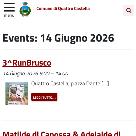
Comune di Quattro Castella
menù
Cerca
Entra in Comune
Vivi Quattro Castella
nel
Events: 14 Giugno 2026
sito
Unione Colline Matildiche
3^RunBrusco
14 Giugno 2026 9:00
–
14:00
Quattro Castella, piazza Dante […]
leggi tutto…
Matilde di Canossa & Adelaide di